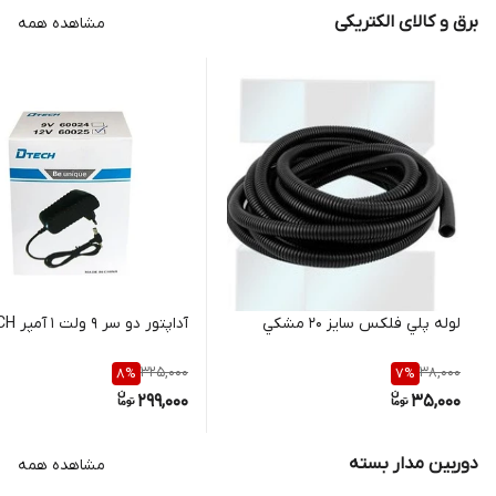
برق و کالای الکتریکی
مشاهده همه
لوله پلي فلکس سايز 20 مشکي
آداپتور دو سر 9 ولت 1 آمپر D-TECH
325,000
38,000
8
%
7
%
299,000
35,000
دوربین مدار بسته
مشاهده همه