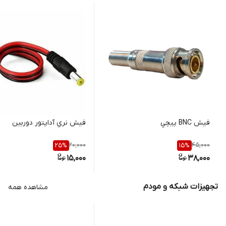
فيش BNC پيچي
فيش نري آداپتور دوربین
20,000
45,000
25
%
15
%
15,000
38,000
تجهیزات شبکه و مودم
مشاهده همه