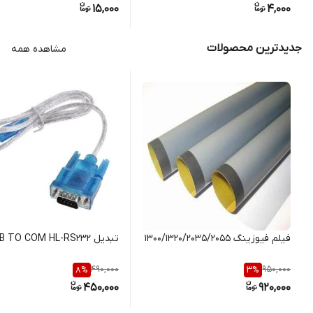
15,000
4,000
جدیدترین محصولات
مشاهده همه
فيلم فيوزينگ 1300/1320/2035/2055
تبديل USB TO COM HL-RS232
490,000
950,000
8
%
3
%
450,000
920,000