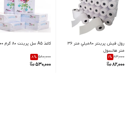
رول فيش پرينتر 80ميلي متر 36
کاغذ A5 سل پرینت 80 گرم 500 تایی
متر هانسول
580,000
83,000
8
%
1
%
530,000
82,000