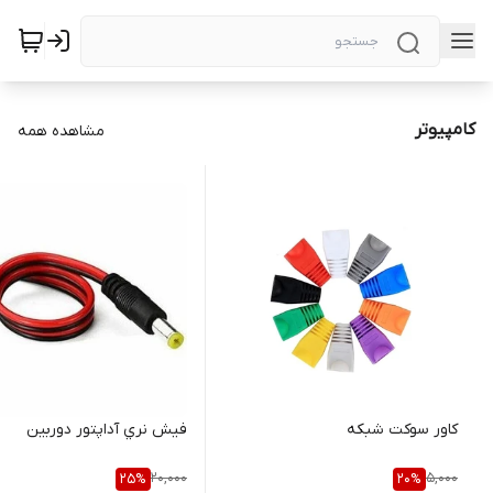
کامپیوتر
مشاهده همه
کاور سوکت شبکه
فيش نري آداپتور دوربین
20,000
5,000
25
%
20
%