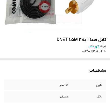
کابل صدا 1 به 2 DNET 1.5M
برند:
دی نت
شناسه کالا
00256
مشخصات
طول
1.5 متر
رنگ
مشکی