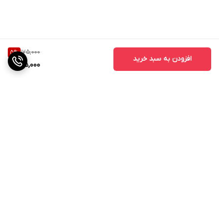
175,000
5
%
افزودن به سبد خرید
165,000
برگشت به بالا