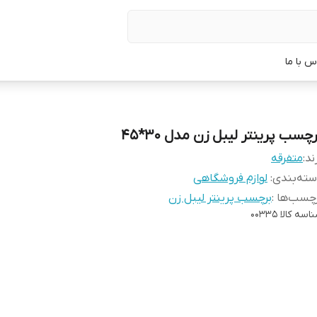
س با ما
چسب پرينتر ليبل زن مدل 30*45
ند:
متفرقه
ته‌بندی
:
لوازم فروشگاهی
چسب‌ها :
برچسب پرينتر ليبل زن
اسه کالا
00335