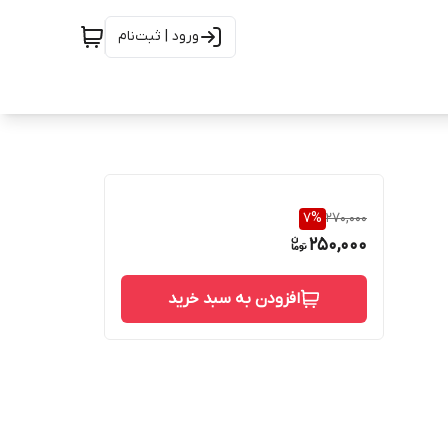
ورود | ثبت‌نام
7
%
270,000
250,000
افزودن به سبد خرید