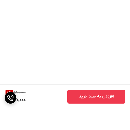
580,000
8
%
افزودن به سبد خرید
530,000