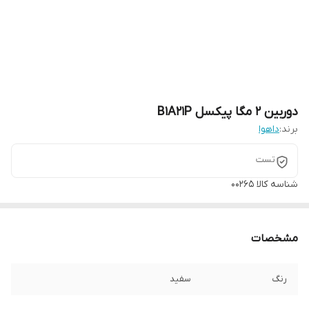
دوربين 2 مگا پيکسل B1A21P
برند:
داهوا
تست
شناسه کالا
00265
مشخصات
رنگ
سفید