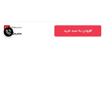
2,250,000
4
%
افزودن به سبد خرید
2,150,000
برگشت به بالا