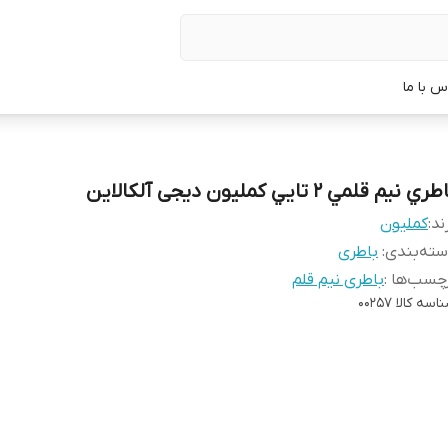
س با ما
ري نيم قلمي 2 تايي کمليون دیجی آلکالاين
ند:
کملیون
ته‌بندی
:
باطری
چسب‌ها :
باطری نیم قلم
اسه کالا
00257