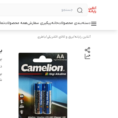
دسته‌بندی محصولات
خانه
پیگیری سفارش
همه محصولات
تما
آنلاین رایانه
/
برق و کالای الکتریکی
/
باطری
باط
بر
دس
بر
شن