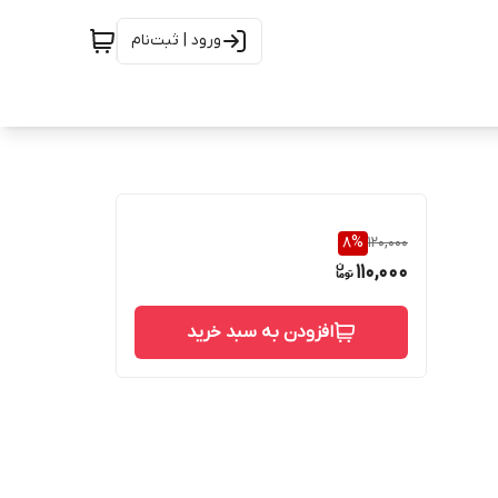
ورود | ثبت‌نام
8
%
120,000
110,000
افزودن به سبد خرید