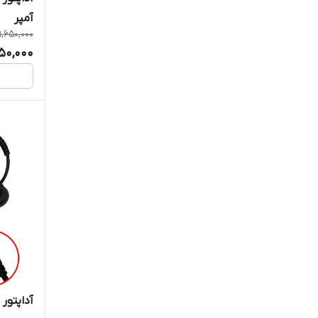
آمپر
1,650,000
550,000
آداپتور لپ تاپ