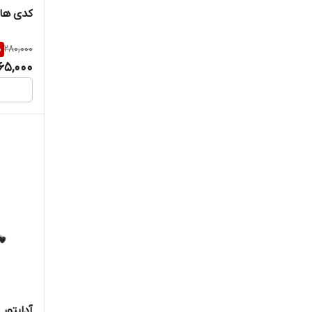
کدی هارد 2.5 اینچ C-9
%
280,000
65,000