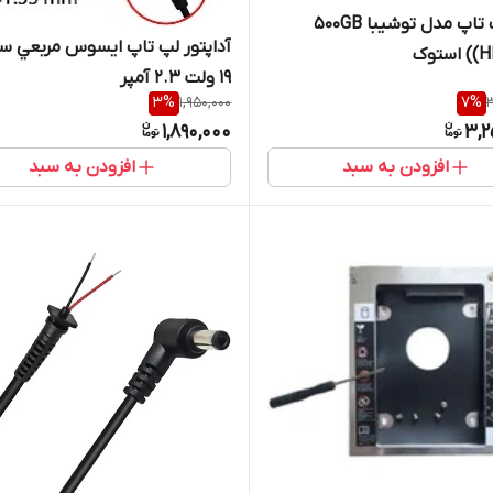
هارد لپ تاپ مدل توشيبا 500GB
آداپتور لپ تاپ ايسوس مربعي سر
ستوک
19 ولت 2.3 آمپر
3
%
1,950,000
7
%
3
1,890,000
3,2
افزودن به سبد
افزودن به سبد