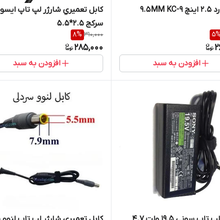
9.5MM K
کابل تعميري شارژر لپ تاپ ايس
سرکج 2.5*5.5
8
%
310,000
5
285,000
2
افزودن به سبد
افزودن به سبد
آداپتور لپ تاپ سوني 19.5 ولت 4.7
کابل تعميري شارژر لپ تاپ لنوو 