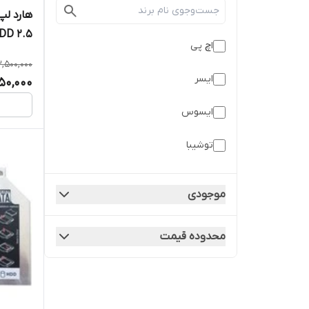
(HDD 2.5) ا
اچ پی
,500,000
ایسر
50,000
ایسوس
توشیبا
دل
موجودی
سامسونگ
محدوده قیمت
سونی
متفرقه