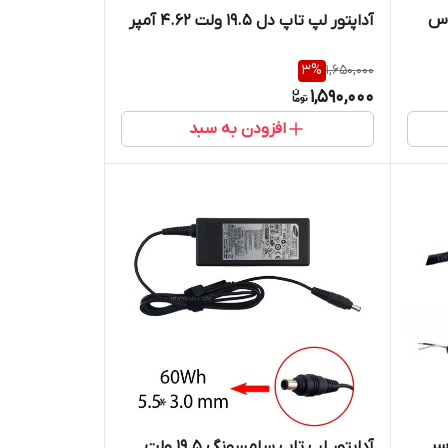
وس
آداپتور لپ تاپ دل 19.5 ولت 4.62 آمپر
3
%
1,650,000
1,590,000
افزودن به سبد
سر
آداپتور لپ تاپ سامسونگ 19.5 ولت