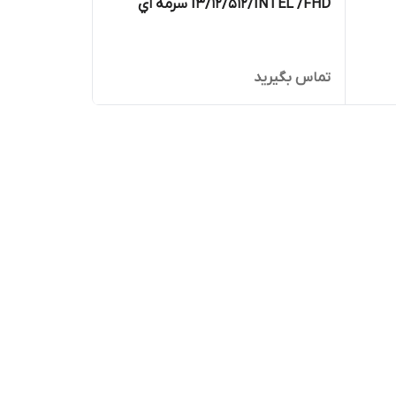
I3/12/512/INTEL /FHD سرمه اي
تماس بگیرید