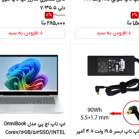
دلي 5.5*7.9
8
%
310,000
6
%
285,000
1,
افزودن به سبد
افزودن به سبد
لپ تاپ اچ پي مدل OmniBook
 ايسر 19.5 ولت 4.7 آمپر
Core7/16GB/512SSD/INTEL