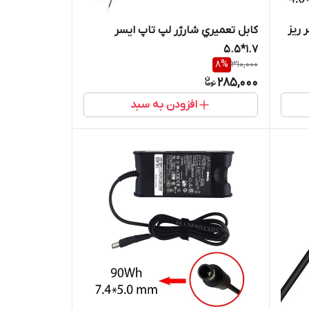
 ريز
کابل تعميري شارژر لپ تاپ ايسر
1.7*5.5
8
%
310,000
285,000
افزودن به سبد