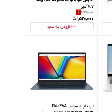
4.7آمپر
1
%
1,550,000
1,520,000
افزودن به سبد
لپ تاپ ايسوس F1504VA