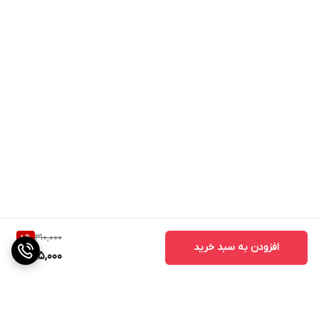
310,000
8
%
افزودن به سبد خرید
285,000