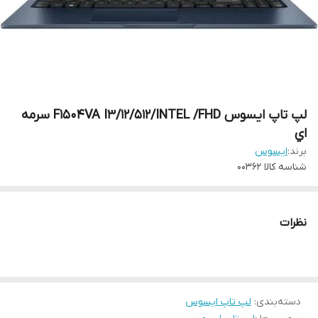
لپ تاپ ايسوس F1504VA I3/12/512/INTEL /FHD سرمه
اي
برند:
ایسوس
شناسه کالا
00362
نظرات
دسته‌بندی
:
لپ تاپ ایسوس