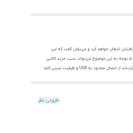
ای جوهرافشان اشغال خواهد کرد و می‌توان گفت که این
م توجه به این موضوع می‌تواند سبب خرید کالایی
شود که نیازهای کاربر را برآورده نکرده و یا خیلی بیش‌ازحد نیاز وی باشد. ویژگی‌هایی که این محصول را مناسب مصارف خانگی کرده‌اند عبارت‌اند از اتصال محدود به USB و ظرفیت سینی کاغذ
150 برگی و فقدان قابلیت چاپ دورو (Duplexer). اگر به دنبال دستگاهی برای پرینت خانگی با حجم سبک هستید ظرفیت 150 برگی کاغذ برای شما کافی است. پرینتر MF3010 از جهات بسیاری
پی را انجام داده و هیچ‌یک دارای سیستم تغذیه‌ی اتوماتیک اسناد
اند دلیل دیگری برای کاربری این محصول در حجم کاری
افزودن نظر
سبک باشد. تفاوت‌های دیگری هم بین این دو مدل وجود دارد. پرینتر KX-MB2000 ساخت شرکت پاناسونیک ظرفیت کاغذ ورودی برابر با 250 برگ دارد و همچنین قابلیت اتصال شبکه در آن
ان باشد؛ اما اگر نیازی به اتصال شبکه ندارید و حجم چاپتان هم کم