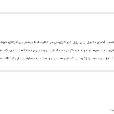
 کانن با قیمتی مناسب فضای کمتری را بر روی میز کاری‌تان در مقایسه با بیشتر پرینتره
ی بسیار مهم در خرید پرینتر توجه به طراحی و کاربری دستگاه است چراکه عد
د به نام KX-MB2000 ساخت شرکت پاناسونیک است. هردوی این مدل‌ها قادر هستند پرینت، اسکن و ک
 لوازم مصرفی گران‌ هستند. البته دقت کنید کمی و نه زیاد. این موضوع می‌تو
رینتر MF3010 وجود ندارد. این ویژگی‌های جانبی سبب شده تا پرینتر انتخاب اول بسیاری از منتقد
ید.