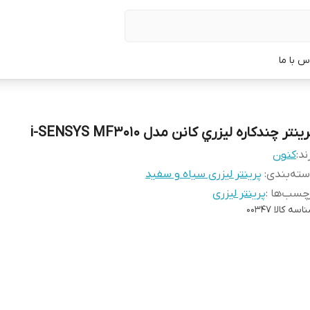
س با ما
ينتر چندکاره ليزري کانن مدل i-SENSYS MF3010
ند:
کنون
ته‌بندی
:
پرینتر لیزری سیاه و سفید
چسب‌ها :
پرینتر لیزری
اسه کالا
00347