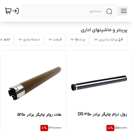
پرینتر و ماشینهای اداری
پربازدیدترین
برندها
قیمت
دسته‌بندی
فقط م
رول درام چاپگر برادر DR-350
هات رولر چاپگر برادر 5250
1,200,000
550,000
8
%
10
%