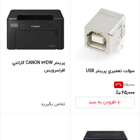
پرينتر CANON 122DW گارانتي
افراسرويس
سوکت تعميري پرينتر USB
75,000
13
%
65,000
افزودن به سبد
تماس بگیرید