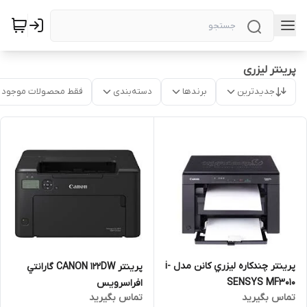
پرینتر لیزری
جدیدترین
برندها
دسته‌بندی
فقط محصولات موجود
پرينتر چندکاره ليزري کانن مدل i-
پرينتر CANON 122DW گارانتي
SENSYS MF3010
افراسرويس
تماس بگیرید
تماس بگیرید