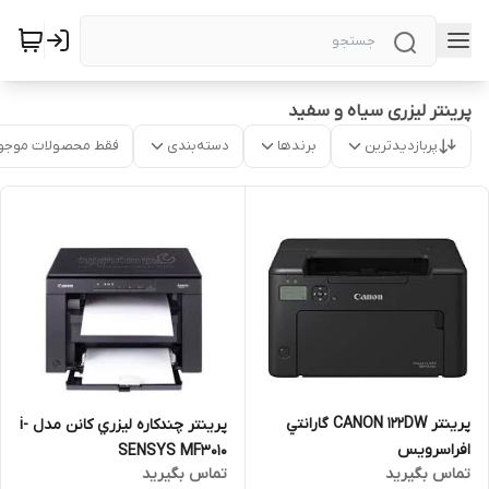
پرینتر لیزری سیاه و سفید
پربازدیدترین
برندها
دسته‌بندی
فقط محصولات موجو
پرينتر CANON 122DW گارانتي
پرينتر چندکاره ليزري کانن مدل i-
افراسرويس
SENSYS MF3010
تماس بگیرید
تماس بگیرید