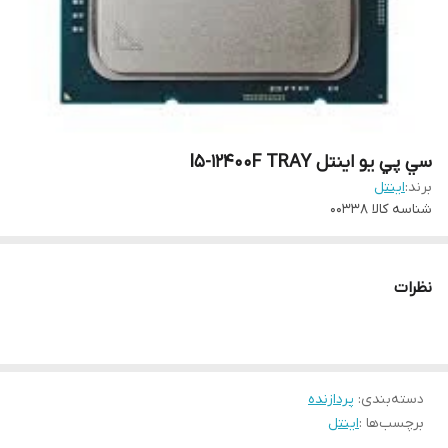
سي پي يو اينتل I5-12400F TRAY
برند:
اینتل
شناسه کالا
00338
نظرات
دسته‌بندی
:
پردازنده
برچسب‌ها :
اینتل