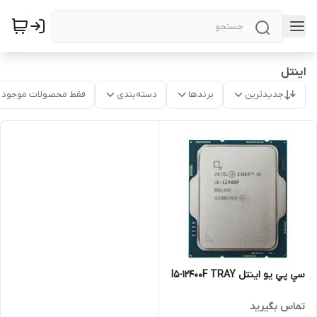
اینتل
جدیدترین
برندها
دسته‌بندی
فقط محصولات موجود
سي پي يو اينتل I5-12400F TRAY
تماس بگیرید