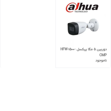
دوربين 5 مگا پيکسل HFW-1500-
CMP
ناموجود