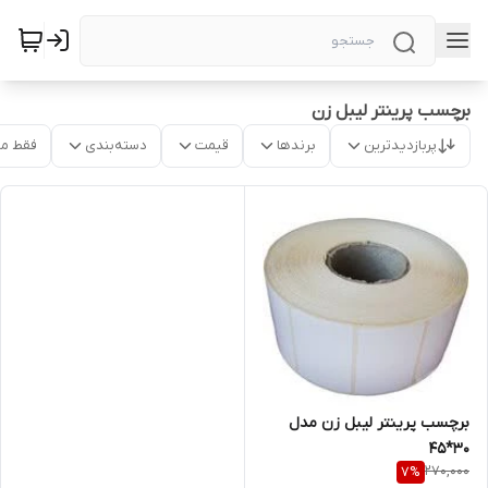
برچسب پرينتر ليبل زن
پربازدیدترین
برندها
قیمت
دسته‌بندی
فقط م
برچسب پرينتر ليبل زن مدل
30*45
270,000
7
%