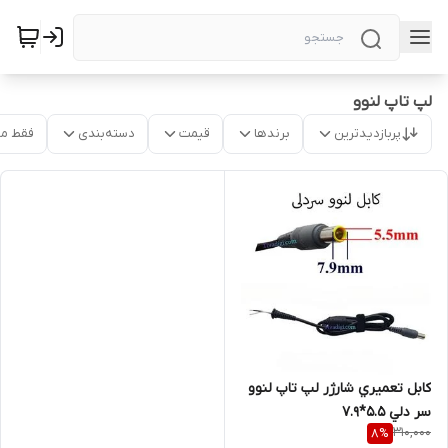
لپ تاپ لنوو
پربازدیدترین
برندها
قیمت
دسته‌بندی
فقط م
کابل تعميري شارژر لپ تاپ لنوو
سر دلي 5.5*7.9
310,000
8
%