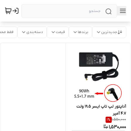
جدیدترین
برندها
قیمت
دسته‌بندی
فقط محص
آداپتور لپ تاپ ايسر 19.5 ولت
4.7 آمپر
1,550,000
1
%
1,530,000