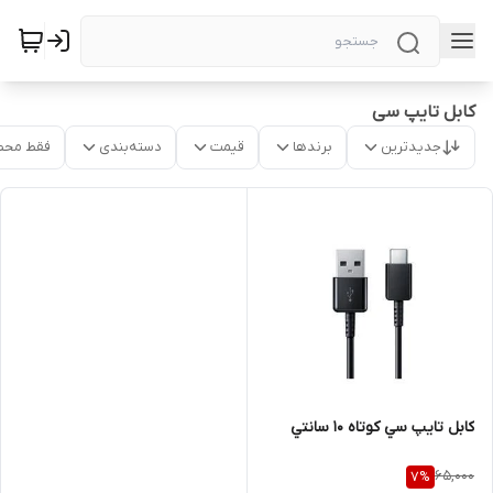
کابل تایپ سی
جدیدترین
برندها
قیمت
دسته‌بندی
فقط محص
کابل تايپ سي کوتاه 10 سانتي
65,000
7
%