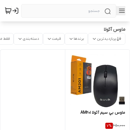
ماوس آئولا
پربازدیدترین
برندها
قیمت
دسته‌بندی
فقط م
ماوس بي سيم آئولا AM201
650,000
7
%