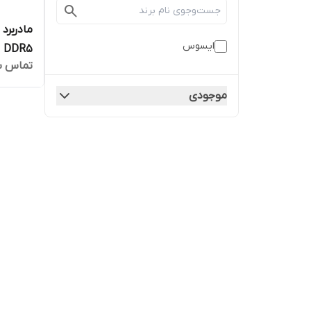
ایسوس
DDR5
تماس ب
موجودی