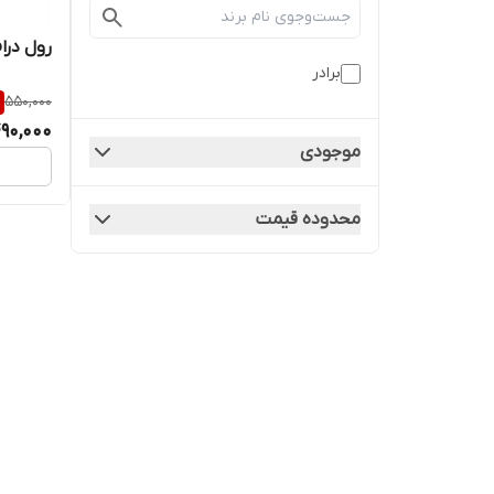
رول درام چ
برادر
550,000
90,000
موجودی
محدوده قیمت