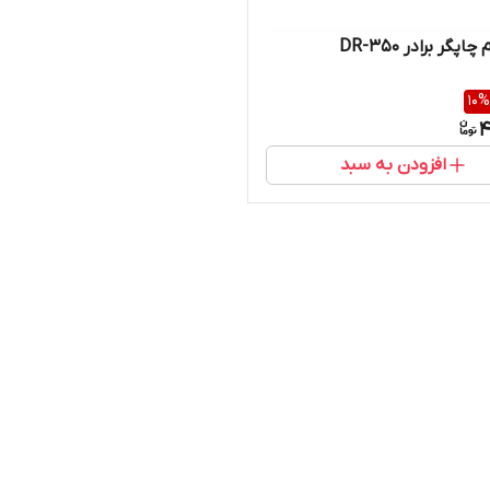
اپگر برادر DR-350
10
%
4
افزودن به سبد