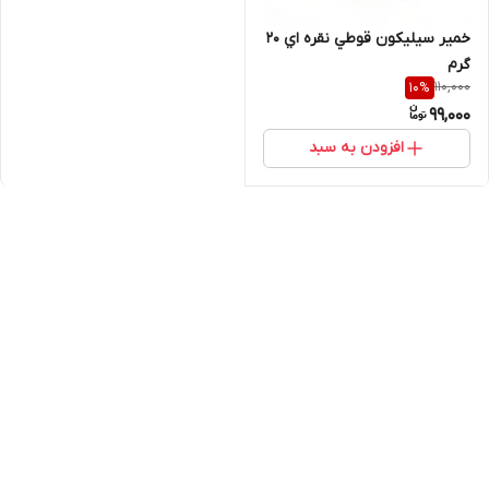
خمير سيليکون قوطي نقره اي 20
گرم
110,000
10
%
99,000
افزودن به سبد