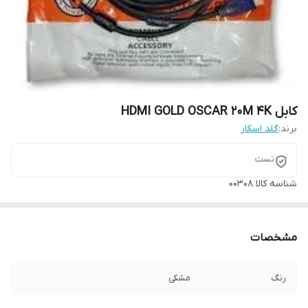
کابل HDMI GOLD OSCAR 20M 4K
برند:
گلد اسکار
تست
شناسه کالا
00308
مشخصات
رنگ
مشکی