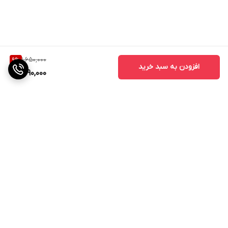
1,650,000
9
%
افزودن به سبد خرید
1,490,000
برگشت به بالا