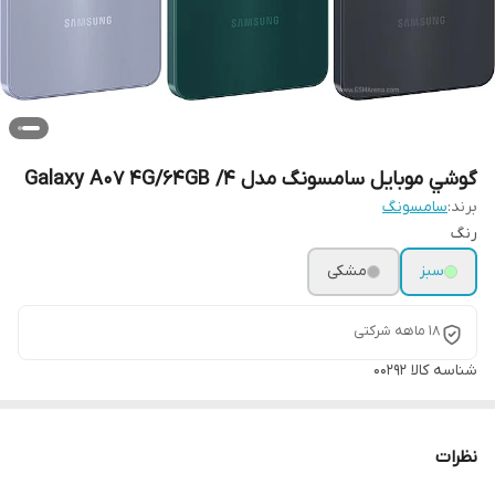
گوشي موبايل سامسونگ مدل Galaxy A07 4G/64GB /4
برند:
سامسونگ
رنگ
سبز
مشکی
18 ماهه شرکتی
شناسه کالا
00292
نظرات