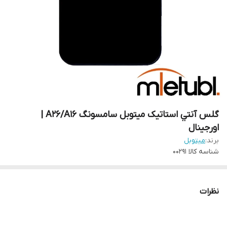
گلس آنتي استاتيک ميتوبل سامسونگ A26/A16 |
اورجينال
برند:
میتوبل
شناسه کالا
00291
نظرات