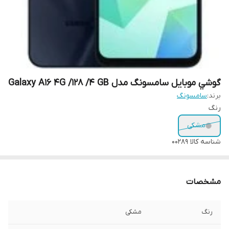
گوشي موبايل سامسونگ مدل Galaxy A16 4G /128 /4 GB
برند:
سامسونگ
رنگ
مشکی
شناسه کالا
00289
مشخصات
رنگ
مشکی