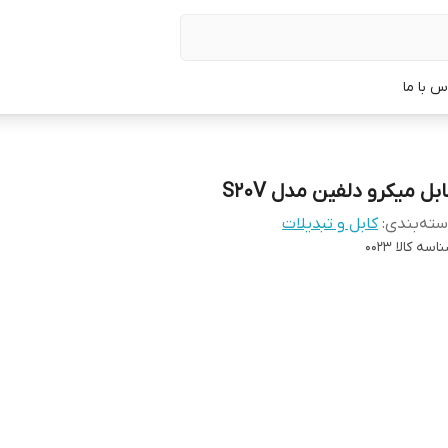
س با ما
بل میکرو دلفین مدل S20V
ته‌بندی
:
کابل و تبدیلات
اسه کالا
0023