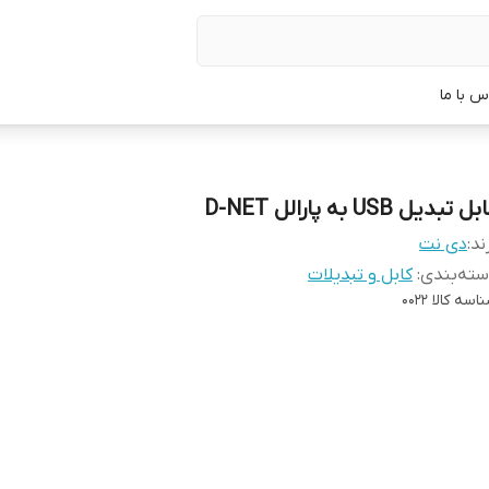
س با ما
ل تبدیل USB به پارالل D-NET
ند:
دی نت
ته‌بندی
:
کابل و تبدیلات
اسه کالا
0022