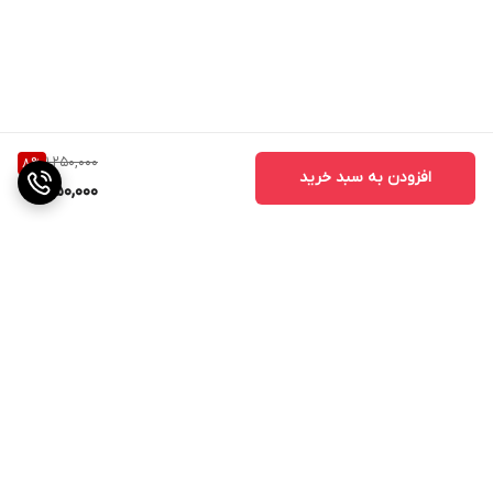
1,250,000
8
%
افزودن به سبد خرید
1,150,000
برگشت به بالا