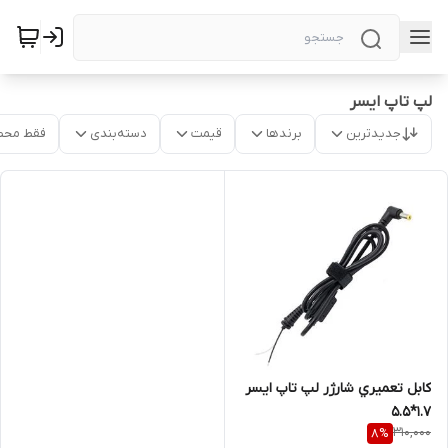
لپ تاپ ایسر
جدیدترین
برندها
قیمت
دسته‌بندی
فقط محص
کابل تعميري شارژر لپ تاپ ايسر
1.7*5.5
310,000
8
%