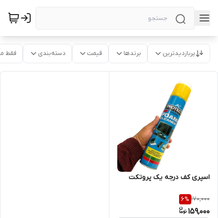
پربازدیدترین
برندها
قیمت
دسته‌بندی
فقط م
اسپری کف درجه یک پروتکت
170,000
6
%
159,000