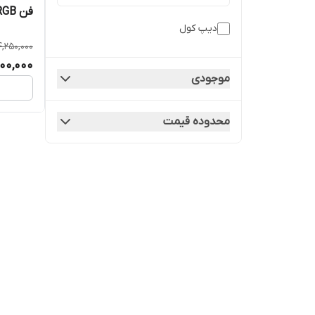
فن Deep Cool AG400 ARGB
دیپ کول
4,250,000
200,000
موجودی
محدوده قیمت