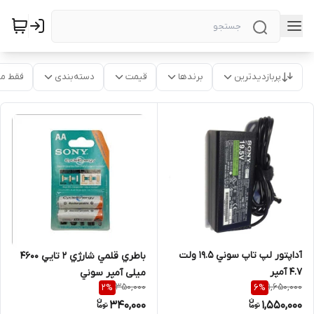
پربازدیدترین
برندها
قیمت
دسته‌بندی
فقط م
آداپتور لپ تاپ سوني 19.5 ولت
باطري قلمي شارژي 2 تايي 4600
4.7 آمپر
میلی آمپر سوني
350,000
1,650,000
2
%
6
%
340,000
1,550,000